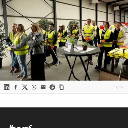
Linkedin
Facebook
X
WhatsApp
Mail
Reddit
13 mei
Footer
IBGraf Group