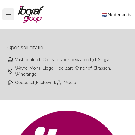
IBGraf Group
🇳🇱 Nederlands
Open main menu
Open sollicitatie
Vast contract, Contract voor bepaalde tijd, Stagiair
Wavre, Mons, Liège, Hoeilaart, Windhof, Strassen,
Wincrange
Gedeeltelijk telewerk
Medior