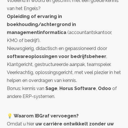
Vloeiend in woord en geschrift met een goede kennis
van het Engels?
Opleiding of ervaring in
boekhouding/achtergrond in
managementinformatica
(accountantskantoor,
KMO of bedrijf).
Nieuwsgierig, didactisch en gepassioneerd door
softwareoplossingen voor bedrijfsbeheer
.
Klantgericht, gestructureerde aanpak, teamspeler.
Veerkrachtig, oplossingsgericht, met veel plezier in het
helpen en overdragen van kennis.
Bonus: kennis van
Sage
,
Horus Software
,
Odoo
of
andere ERP-systemen.
💡 Waarom IBGraf vervoegen?
Omdat u hier
uw carrière ontwikkelt zonder uw