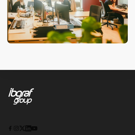
Footer
IBGraf Group
Instagram
X
Linkedin
Youtube
Facebook