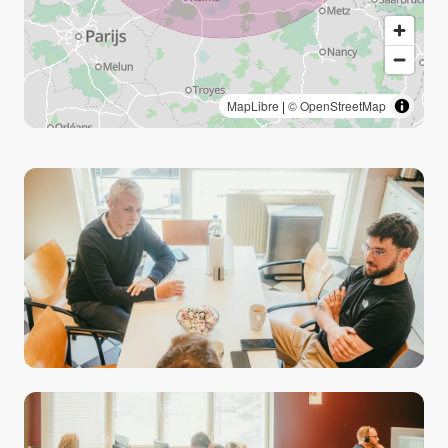
MapLibre
|
© OpenStreetMap